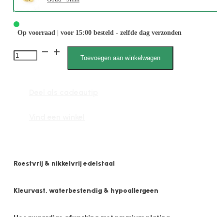
Op voorraad | voor 15:00 besteld - zelfde dag verzonden
1999
Toevoegen aan winkelwagen
3mm
x
Deel als cadeautip
9mm
Gehamerd
Vind een winkel
aantal
Roestvrij & nikkelvrij edelstaal
Kleurvast, waterbestendig & hypoallergeen