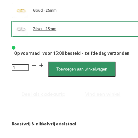
Goud · 25mm
Zilver · 25mm
Op voorraad | voor 15:00 besteld - zelfde dag verzonden
2002
Toevoegen aan winkelwagen
2mm
Creool
Bewerkt
Deel als cadeautip
Vind een winkel
aantal
Roestvrij & nikkelvrij edelstaal