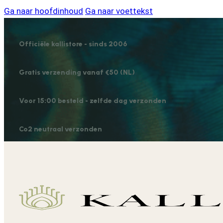
Ga naar hoofdinhoud
Ga naar voettekst
Officiële kallistore - sinds 2006
Gratis verzending vanaf €50 (NL)
Voor 15:00 besteld - zelfde dag verzonden
Co2 neutraal verzonden