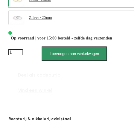
Zilver · 25mm
Op voorraad | voor 15:00 besteld - zelfde dag verzonden
2002
Toevoegen aan winkelwagen
2mm
Creool
Deel als cadeautip
Bewerkt
aantal
Vind een winkel
Roestvrij & nikkelvrij edelstaal