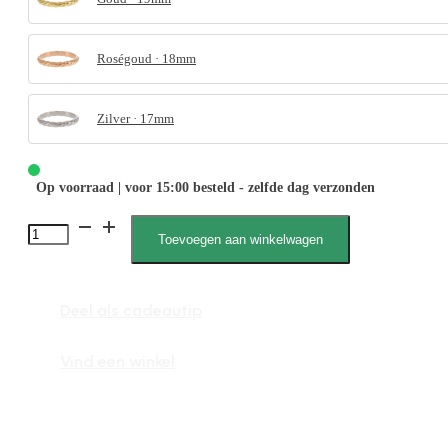
Roségoud · 18mm
Zilver · 17mm
Op voorraad | voor 15:00 besteld - zelfde dag verzonden
4046
Toevoegen aan winkelwagen
Schuine
streep
Deel als cadeautip
aantal
Vind een winkel