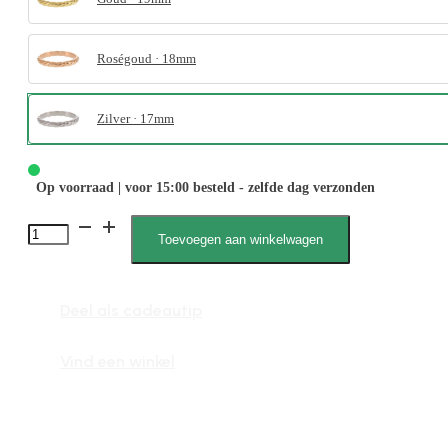
Roségoud · 18mm
Zilver · 17mm
Op voorraad | voor 15:00 besteld - zelfde dag verzonden
4046
Toevoegen aan winkelwagen
Schuine
streep
Deel als cadeautip
aantal
Vind een winkel