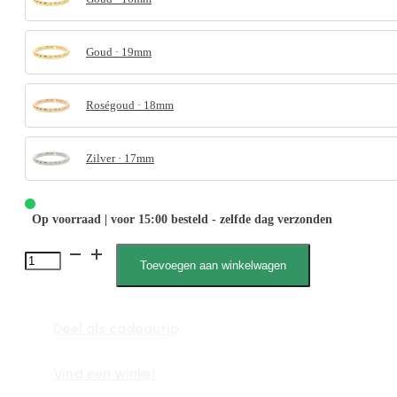
Goud · 19mm
Roségoud · 18mm
Zilver · 17mm
Op voorraad | voor 15:00 besteld - zelfde dag verzonden
4053
Toevoegen aan winkelwagen
Punt
Aanschuifring
Deel als cadeautip
aantal
Vind een winkel