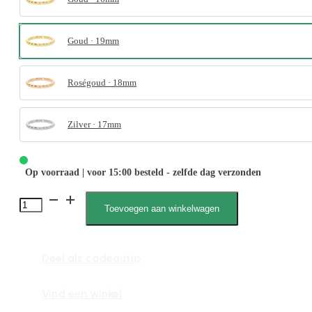
Goud · 19mm
Roségoud · 18mm
Zilver · 17mm
Op voorraad | voor 15:00 besteld - zelfde dag verzonden
4053
Toevoegen aan winkelwagen
Punt
Aanschuifring
Deel als cadeautip
aantal
Vind een winkel