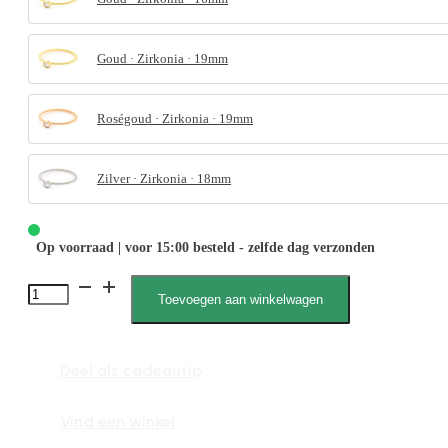
Goud · Zirkonia · 19mm
Roségoud · Zirkonia · 19mm
Zilver · Zirkonia · 18mm
Op voorraad | voor 15:00 besteld - zelfde dag verzonden
4076
Toevoegen aan winkelwagen
Gedraaid
Zirkonia
Deel als cadeautip
steen
aantal
Vind een winkel