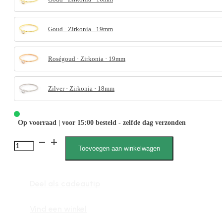
Goud · Zirkonia · 19mm
Roségoud · Zirkonia · 19mm
Zilver · Zirkonia · 18mm
Op voorraad | voor 15:00 besteld - zelfde dag verzonden
4076
Toevoegen aan winkelwagen
Gedraaid
Zirkonia
Deel als cadeautip
steen
aantal
Vind een winkel