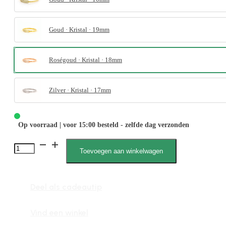
Goud · Kristal · 19mm
Roségoud · Kristal · 18mm
Zilver · Kristal · 17mm
Op voorraad | voor 15:00 besteld - zelfde dag verzonden
4091
Toevoegen aan winkelwagen
Zirkonia
Steen
Deel als cadeautip
aantal
Vind een winkel