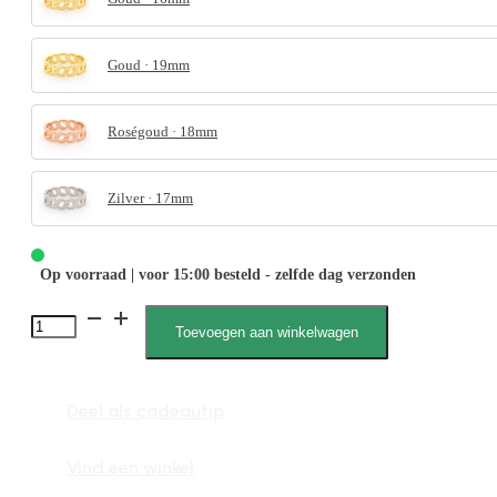
Goud · 19mm
Roségoud · 18mm
Zilver · 17mm
Op voorraad | voor 15:00 besteld - zelfde dag verzonden
4094
Toevoegen aan winkelwagen
Anker
schakel
Deel als cadeautip
aantal
Vind een winkel