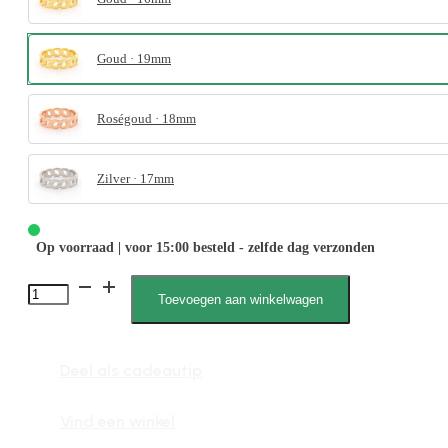
Goud · 19mm
Roségoud · 18mm
Zilver · 17mm
Op voorraad | voor 15:00 besteld - zelfde dag verzonden
4094
Toevoegen aan winkelwagen
Anker
schakel
Deel als cadeautip
aantal
Vind een winkel