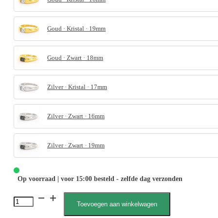
Goud · Kristal · 19mm
Goud · Zwart · 18mm
Zilver · Kristal · 17mm
Zilver · Zwart · 16mm
Zilver · Zwart · 19mm
Op voorraad | voor 15:00 besteld - zelfde dag verzonden
4105
Toevoegen aan winkelwagen
Steen