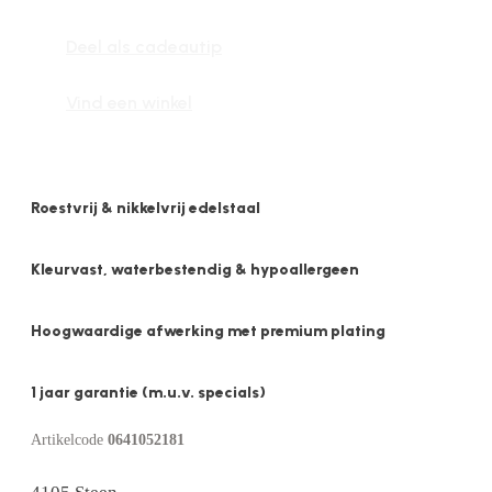
aantal
Deel als cadeautip
Vind een winkel
Roestvrij & nikkelvrij edelstaal
Kleurvast, waterbestendig & hypoallergeen
Hoogwaardige afwerking met premium plating
1 jaar garantie (m.u.v. specials)
Artikelcode
0641052181