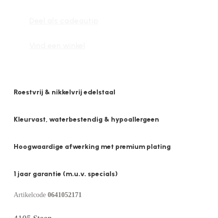
aantal
Deel als cadeautip
Vind een winkel
Roestvrij & nikkelvrij edelstaal
Kleurvast, waterbestendig & hypoallergeen
Hoogwaardige afwerking met premium plating
1 jaar garantie (m.u.v. specials)
Artikelcode
0641052171