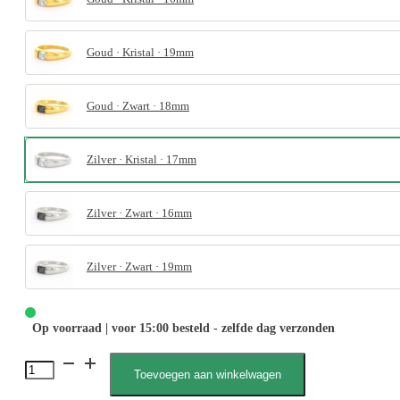
Goud · Kristal · 19mm
Goud · Zwart · 18mm
Zilver · Kristal · 17mm
Zilver · Zwart · 16mm
Zilver · Zwart · 19mm
Op voorraad | voor 15:00 besteld - zelfde dag verzonden
4105
Toevoegen aan winkelwagen
Steen