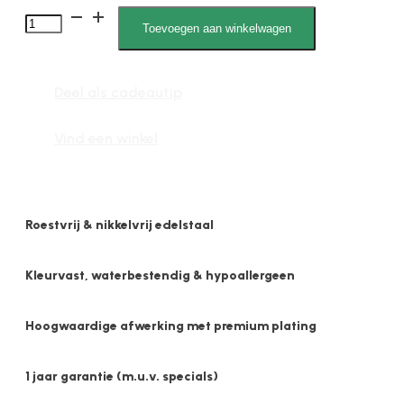
Ada
Toevoegen aan winkelwagen
02
0028,
Deel als cadeautip
Schakelarmband,
Tulpen
Vind een winkel
Schakel
aantal
Roestvrij & nikkelvrij edelstaal
Kleurvast, waterbestendig & hypoallergeen
Hoogwaardige afwerking met premium plating
1 jaar garantie (m.u.v. specials)