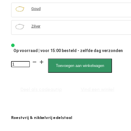
Goud
Zilver
Op voorraad | voor 15:00 besteld - zelfde dag verzonden
Karlijn
Toevoegen aan winkelwagen
040028,
Oorsteker,
Zirkonia
Deel als cadeautip
Vind een winkel
Groen
Zilver
aantal
Roestvrij & nikkelvrij edelstaal