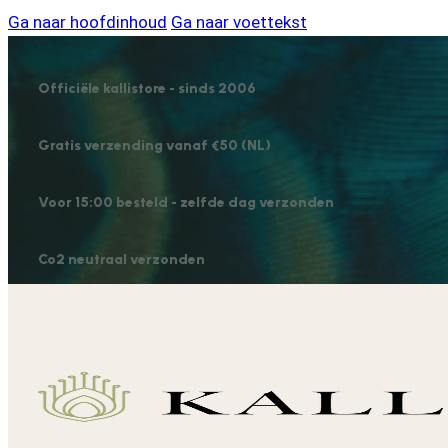
Ga naar hoofdinhoud
Ga naar voettekst
Officiële kallistore - sinds 2006
Gratis verzending vanaf €50 (NL)
Voor 15:00 besteld - zelfde dag verzonden
Co2 neutraal verzonden