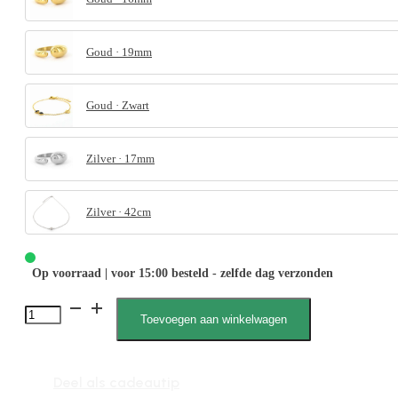
Goud · 19mm
Goud · Zwart
Zilver · 17mm
Zilver · 42cm
Op voorraad | voor 15:00 besteld - zelfde dag verzonden
Amber
Toevoegen aan winkelwagen
050001,
Oorhanger,
Deel als cadeautip
Gedraaid,