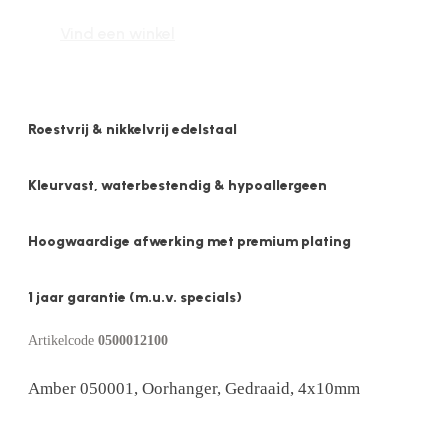
4x10mm
Vind een winkel
aantal
Roestvrij & nikkelvrij edelstaal
Kleurvast, waterbestendig & hypoallergeen
Hoogwaardige afwerking met premium plating
1 jaar garantie (m.u.v. specials)
Artikelcode
0500012100
Amber 050001, Oorhanger, Gedraaid, 4x10mm