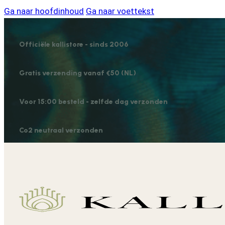
Ga naar hoofdinhoud
Ga naar voettekst
Officiële kallistore - sinds 2006
Gratis verzending vanaf €50 (NL)
Voor 15:00 besteld - zelfde dag verzonden
Co2 neutraal verzonden