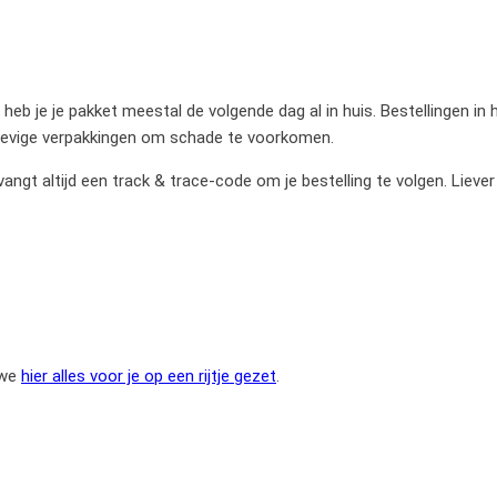
heb je je pakket meestal de volgende dag al in huis. Bestellingen in
stevige verpakkingen om schade te voorkomen.
gt altijd een track & trace-code om je bestelling te volgen. Liever
 we
hier alles voor je op een rijtje gezet
.