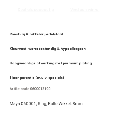
Ring,
Bolle
Deel als cadeautip
Vind een winkel
Wikkel,
8mm
aantal
Roestvrij & nikkelvrij edelstaal
Kleurvast, waterbestendig & hypoallergeen
Hoogwaardige afwerking met premium plating
1 jaar garantie (m.u.v. specials)
Artikelcode
0600012190
Maya 060001, Ring, Bolle Wikkel, 8mm