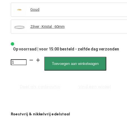
Goud
Zilver · Kristal · 60mm
Op voorraad | voor 15:00 besteld - zelfde dag verzonden
Aylin
Toevoegen aan winkelwagen
010020
M
aantal
Deel als cadeautip
Vind een winkel
Roestvrij & nikkelvrij edelstaal