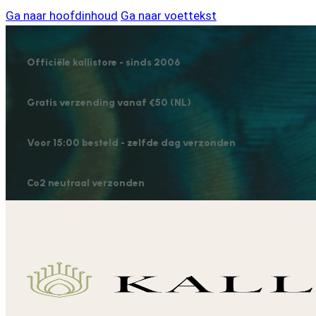
Ga naar hoofdinhoud
Ga naar voettekst
Officiële kallistore - sinds 2006
Gratis verzending vanaf €50 (NL)
Voor 15:00 besteld - zelfde dag verzonden
Co2 neutraal verzonden