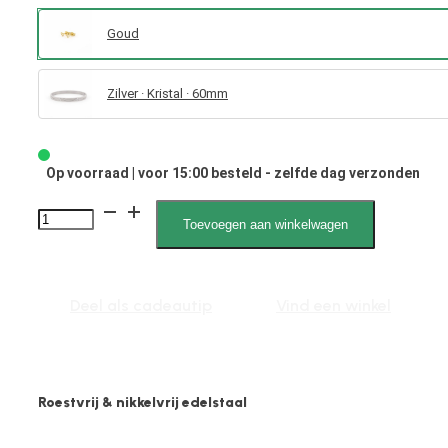
Goud
Zilver · Kristal · 60mm
Op voorraad | voor 15:00 besteld - zelfde dag verzonden
Vesper
Toevoegen aan winkelwagen
040020
Hartje
4mm
Deel als cadeautip
Vind een winkel
aantal
Roestvrij & nikkelvrij edelstaal