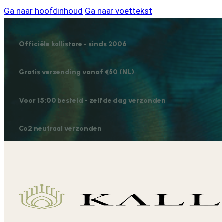
Ga naar hoofdinhoud
Ga naar voettekst
Officiële kallistore - sinds 2006
Gratis verzending vanaf €50 (NL)
Voor 15:00 besteld - zelfde dag verzonden
Co2 neutraal verzonden