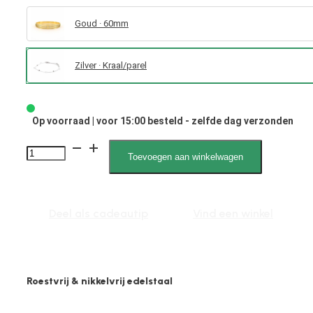
Goud · 60mm
Zilver · Kraal/parel
Op voorraad | voor 15:00 besteld - zelfde dag verzonden
Eliza
Toevoegen aan winkelwagen
020021,
Schakelarmband,
Parel
Deel als cadeautip
Vind een winkel
aantal
Roestvrij & nikkelvrij edelstaal