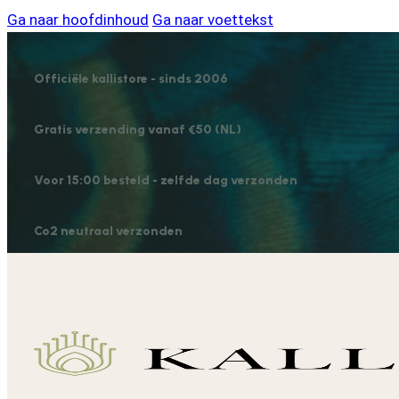
Ga naar hoofdinhoud
Ga naar voettekst
Officiële kallistore - sinds 2006
Gratis verzending vanaf €50 (NL)
Voor 15:00 besteld - zelfde dag verzonden
Co2 neutraal verzonden