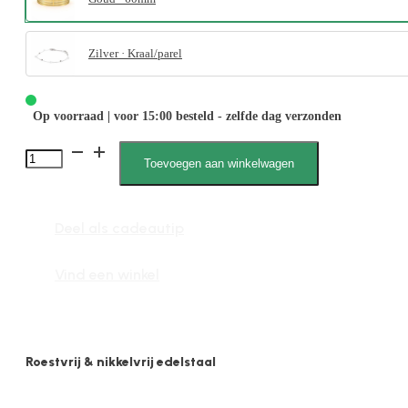
Zilver · Kraal/parel
Op voorraad | voor 15:00 besteld - zelfde dag verzonden
Kyra
Toevoegen aan winkelwagen
010021
M
Deel als cadeautip
aantal
Vind een winkel
Roestvrij & nikkelvrij edelstaal