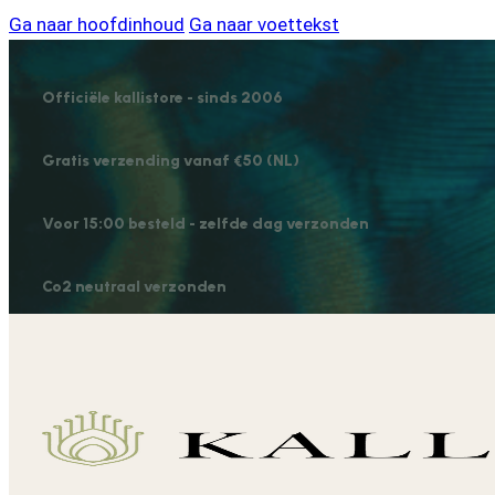
Ga naar hoofdinhoud
Ga naar voettekst
Officiële kallistore - sinds 2006
Gratis verzending vanaf €50 (NL)
Voor 15:00 besteld - zelfde dag verzonden
Co2 neutraal verzonden