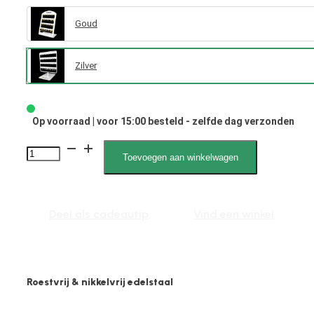
Goud
Zilver
Op voorraad | voor 15:00 besteld - zelfde dag verzonden
Hilde
Toevoegen aan winkelwagen
7005,
display
staal,
Deel als cadeautip
Vind een winkel
gevuld
creolen,
zilver
Roestvrij & nikkelvrij edelstaal
aantal