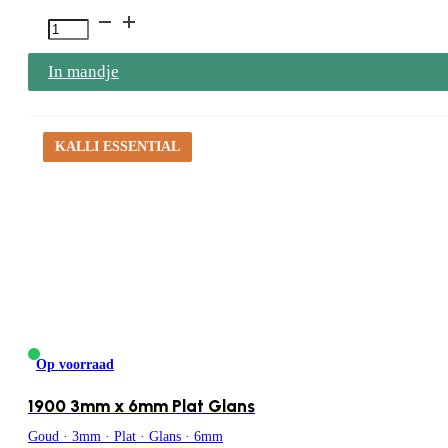
1899
3mm
In mandje
x
6mm
Bol
KALLI ESSENTIAL
Glans
aantal
Op voorraad
1900 3mm x 6mm Plat Glans
Goud · 3mm · Plat · Glans · 6mm