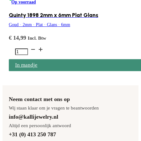
Op voorraad
Quinty 1898 2mm x 6mm Plat Glans
Goud · 2mm · Plat · Glans · 6mm
€
14,99
Incl. Btw
Quinty
1898
In mandje
2mm
x
6mm
Plat
Neem contact met ons op
Glans
Wij staan klaar om je vragen te beantwoorden
aantal
info@kallijewelry.nl
Altijd een persoonlijk antwoord
+31 (0) 413 250 787