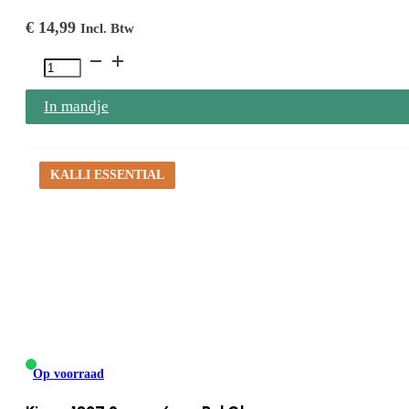
€
14,99
Incl. Btw
1900
3mm
In mandje
x
6mm
Plat
KALLI ESSENTIAL
Glans
aantal
Op voorraad