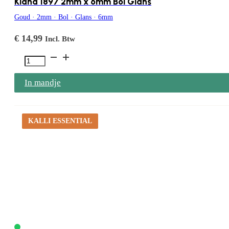
Kiana 1897 2mm x 6mm Bol Glans
Goud · 2mm · Bol · Glans · 6mm
€
14,99
Incl. Btw
Kiana
1897
In mandje
2mm
x
6mm
KALLI ESSENTIAL
Bol
Glans
aantal