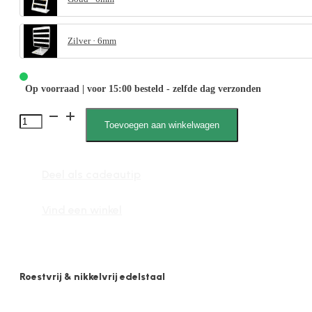
Zilver · 6mm
Op voorraad | voor 15:00 besteld - zelfde dag verzonden
Juna
Toevoegen aan winkelwagen
7007,
display
Deel als cadeautip
staal,gevuld,
creolen,
Vind een winkel
goud
aantal
Roestvrij & nikkelvrij edelstaal