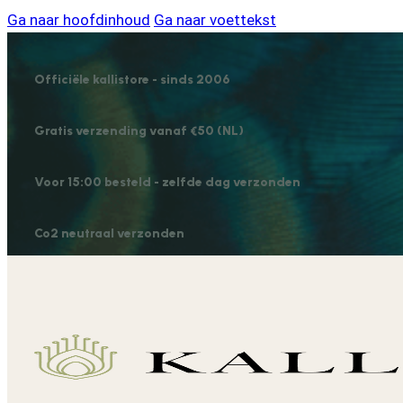
Ga naar hoofdinhoud
Ga naar voettekst
Officiële kallistore - sinds 2006
Gratis verzending vanaf €50 (NL)
Voor 15:00 besteld - zelfde dag verzonden
Co2 neutraal verzonden