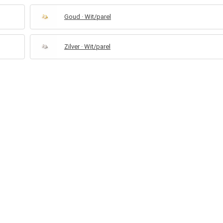
Goud · Wit/parel
Zilver · Wit/parel