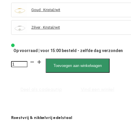
Goud · Kristal/wit
Zilver · Kristal/wit
Op voorraad | voor 15:00 besteld - zelfde dag verzonden
Mette
Toevoegen aan winkelwagen
020024,
Schakelarmband,
Natuursteen
Deel als cadeautip
Vind een winkel
Klavertje
aantal
Roestvrij & nikkelvrij edelstaal