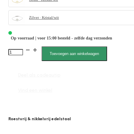
Zilver · Kristal/wit
Op voorraad | voor 15:00 besteld - zelfde dag verzonden
Vajén
Toevoegen aan winkelwagen
040024,
Oorsteker,
Deel als cadeautip
Parel
aantal
Vind een winkel
Roestvrij & nikkelvrij edelstaal