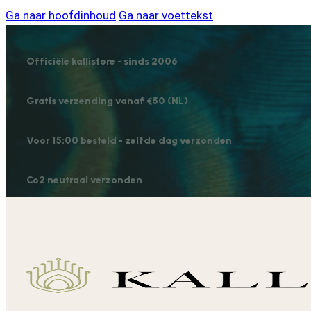
Ga naar hoofdinhoud
Ga naar voettekst
Officiële kallistore - sinds 2006
Gratis verzending vanaf €50 (NL)
Voor 15:00 besteld - zelfde dag verzonden
Co2 neutraal verzonden