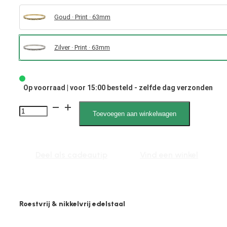
Goud · Print · 63mm
Zilver · Print · 63mm
Op voorraad | voor 15:00 besteld - zelfde dag verzonden
Sophia
Toevoegen aan winkelwagen
2163
L
aantal
Deel als cadeautip
Vind een winkel
Roestvrij & nikkelvrij edelstaal