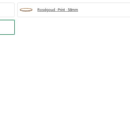
Roségoud · Print · 58mm