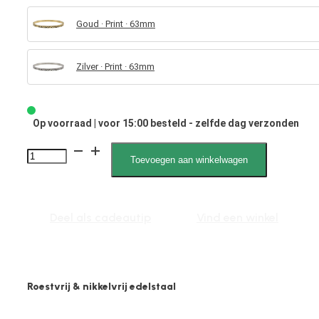
Goud · Print · 63mm
Zilver · Print · 63mm
Op voorraad | voor 15:00 besteld - zelfde dag verzonden
Sophia
Toevoegen aan winkelwagen
2163
M
aantal
Deel als cadeautip
Vind een winkel
Roestvrij & nikkelvrij edelstaal