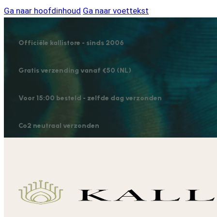
Ga naar hoofdinhoud
Ga naar voettekst
Officiële kallistore - sinds 2006
Gratis verzending vanaf €50 (NL)
Voor 15:00 besteld - zelfde dag verzonden
Co2 neutraal verzonden