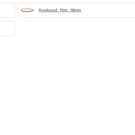
Roségoud · Print · 58mm