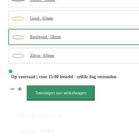
Goud · 63mm
Roségoud · 58mm
Zilver · 63mm
Op voorraad | voor 15:00 besteld - zelfde dag verzonden
Sophie
Toevoegen aan winkelwagen
2055
M
Deel als cadeautip
aantal
Vind een winkel