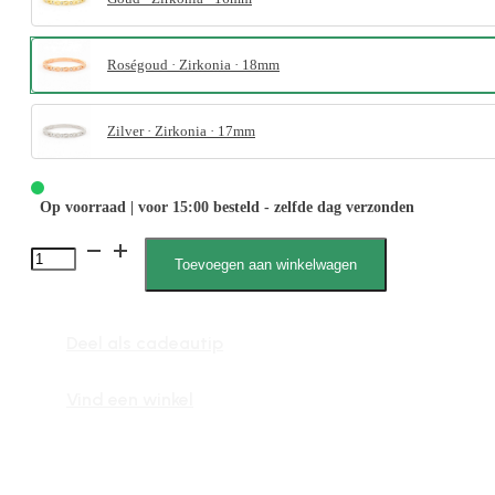
Roségoud · Zirkonia · 18mm
Zilver · Zirkonia · 17mm
Op voorraad | voor 15:00 besteld - zelfde dag verzonden
4037
Toevoegen aan winkelwagen
Zirkonia
Steen
Deel als cadeautip
aantal
Vind een winkel