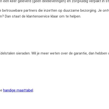
 één keer geleverd (geen deelleveringen) en zorgvuldig verpakt in 
betrouwbare partners die inzetten op duurzame bezorging. Je ontvan
en? Dan staat de klantenservice klaar om te helpen.
e Edelstalen sieraden. Wil je meer weten over de garantie, dan hebben
ze
handige maattabel
.