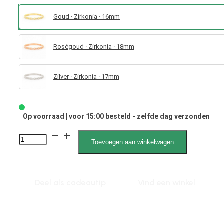
Goud · Zirkonia · 16mm
Roségoud · Zirkonia · 18mm
Zilver · Zirkonia · 17mm
Op voorraad | voor 15:00 besteld - zelfde dag verzonden
4037
Toevoegen aan winkelwagen
Zirkonia
Steen
aantal
Deel als cadeautip
Vind een winkel