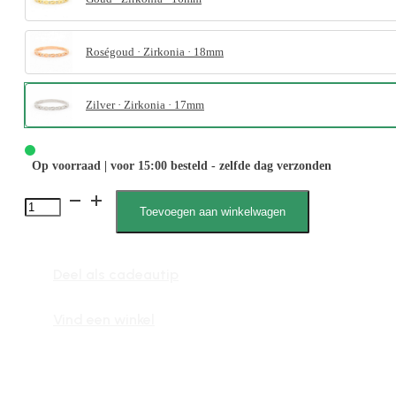
Roségoud · Zirkonia · 18mm
Zilver · Zirkonia · 17mm
Op voorraad | voor 15:00 besteld - zelfde dag verzonden
4037
Toevoegen aan winkelwagen
Zirkonia
Steen
Deel als cadeautip
aantal
Vind een winkel