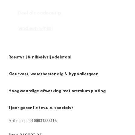
M
Deel als cadeautip
aantal
Vind een winkel
Roestvrij & nikkelvrij edelstaal
Kleurvast, waterbestendig & hypoallergeen
Hoogwaardige afwerking met premium plating
1 jaar garantie (m.u.v. specials)
Artikelcode
0100031258116