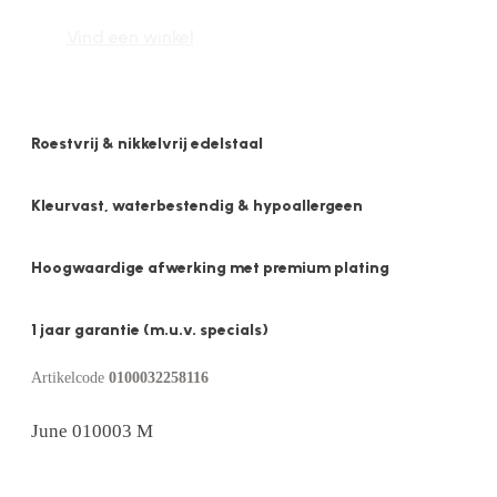
Vind een winkel
Roestvrij & nikkelvrij edelstaal
Kleurvast, waterbestendig & hypoallergeen
Hoogwaardige afwerking met premium plating
1 jaar garantie (m.u.v. specials)
Artikelcode
0100032258116
June 010003 M