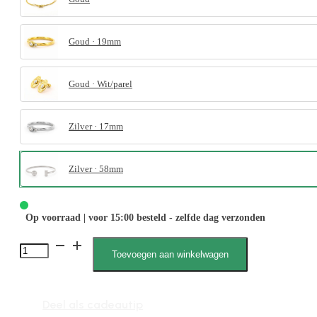
Goud · 19mm
Goud · Wit/parel
Zilver · 17mm
Zilver · 58mm
Op voorraad | voor 15:00 besteld - zelfde dag verzonden
June
Toevoegen aan winkelwagen
010003
M
Deel als cadeautip
aantal