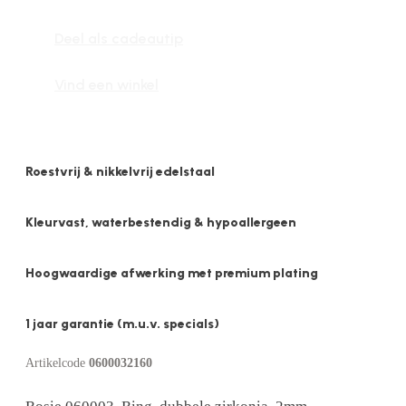
Ring,
Deel als cadeautip
dubbele
zirkonia,
Vind een winkel
2mm
aantal
Roestvrij & nikkelvrij edelstaal
Kleurvast, waterbestendig & hypoallergeen
Hoogwaardige afwerking met premium plating
1 jaar garantie (m.u.v. specials)
Artikelcode
0600032160