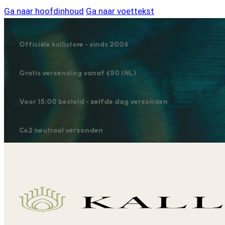
Ga naar hoofdinhoud
Ga naar voettekst
Officiële kallistore - sinds 2006
Gratis verzending vanaf €50 (NL)
Voor 15:00 besteld - zelfde dag verzonden
Co2 neutraal verzonden