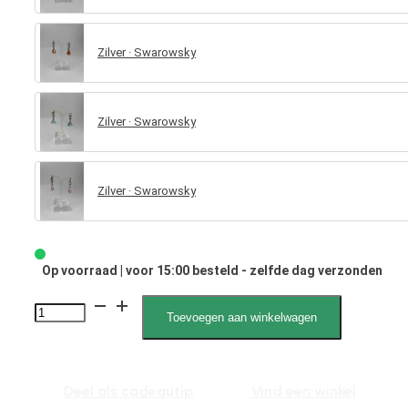
Zilver · Swarowsky
Zilver · Swarowsky
Zilver · Swarowsky
Op voorraad | voor 15:00 besteld - zelfde dag verzonden
Xira
Toevoegen aan winkelwagen
Swarovski
1335
aantal
Deel als cadeautip
Vind een winkel