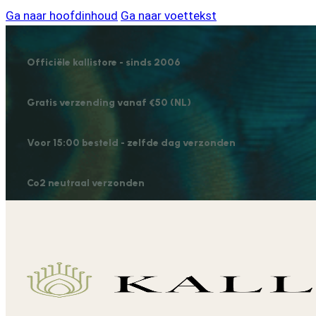
Ga naar hoofdinhoud
Ga naar voettekst
Officiële kallistore - sinds 2006
Gratis verzending vanaf €50 (NL)
Voor 15:00 besteld - zelfde dag verzonden
Co2 neutraal verzonden