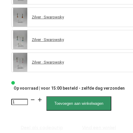
Zilver · Swarowsky
Zilver · Swarowsky
Zilver · Swarowsky
Op voorraad | voor 15:00 besteld - zelfde dag verzonden
Xira
Toevoegen aan winkelwagen
Swarovski
1335
aantal
Deel als cadeautip
Vind een winkel