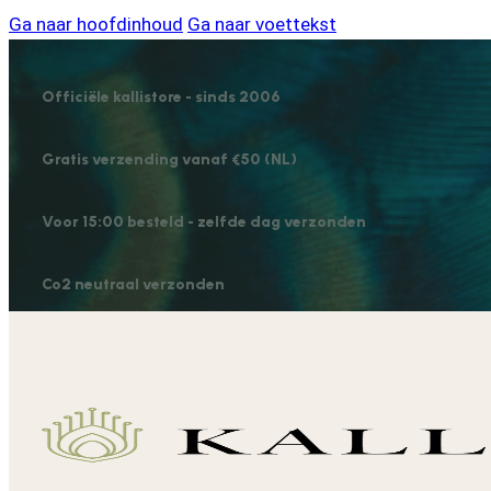
Ga naar hoofdinhoud
Ga naar voettekst
Officiële kallistore - sinds 2006
Gratis verzending vanaf €50 (NL)
Voor 15:00 besteld - zelfde dag verzonden
Co2 neutraal verzonden