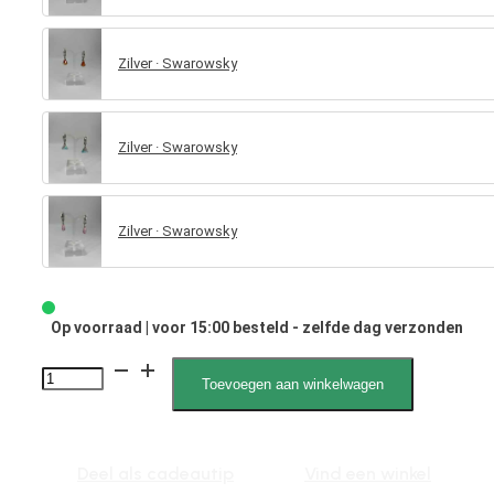
Zilver · Swarowsky
Zilver · Swarowsky
Zilver · Swarowsky
Op voorraad | voor 15:00 besteld - zelfde dag verzonden
Xira
Toevoegen aan winkelwagen
Swarovski
1335
aantal
Deel als cadeautip
Vind een winkel