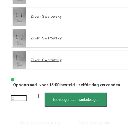
Zilver · Swarowsky
Zilver · Swarowsky
Zilver · Swarowsky
Op voorraad | voor 15:00 besteld - zelfde dag verzonden
Xira
Toevoegen aan winkelwagen
Swarovski
1335
aantal
Deel als cadeautip
Vind een winkel