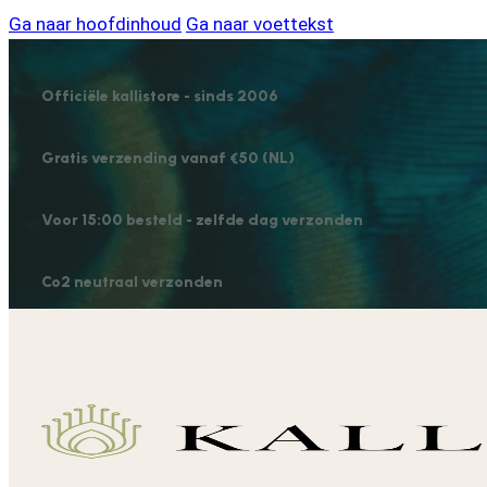
Ga naar hoofdinhoud
Ga naar voettekst
Officiële kallistore - sinds 2006
Gratis verzending vanaf €50 (NL)
Voor 15:00 besteld - zelfde dag verzonden
Co2 neutraal verzonden